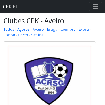
CPK.PT
Clubes CPK - Aveiro
Todos
-
Açores
-
Aveiro
-
Braga
-
Coimbra
-
Évora
-
Lisboa
-
Porto
-
Setúbal